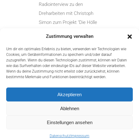
Radiointerview zu den
Dreharbeiten mit Christoph
Simon zum Projekt "Die Hölle
von Vettweiß - Ein Dorf feiert
Zustimmung verwalten
Karneval". Das ganze
Radiointerview:
Um dir ein optimales Erlebnis zu bieten, verwenden wir Technologien wie
Cookies, um Geräteinformationen zu speichern und/oder darauf
zuzugreifen. Wenn du diesen Technologien zustimmst, können wir Daten
wie das Surfverhalten oder eindeutige IDs auf dieser Website verarbeiten.
Wenn du deine Zustimmung nicht erteilst oder zurückziehst, können
bestimmte Merkmale und Funktionen beeinträchtigt werden.
0
Akzeptieren
Ablehnen
mail@christophsimon.com
Einstellungen ansehen
Home
Impressum
Datenschutz
Datenschutz
Impressum