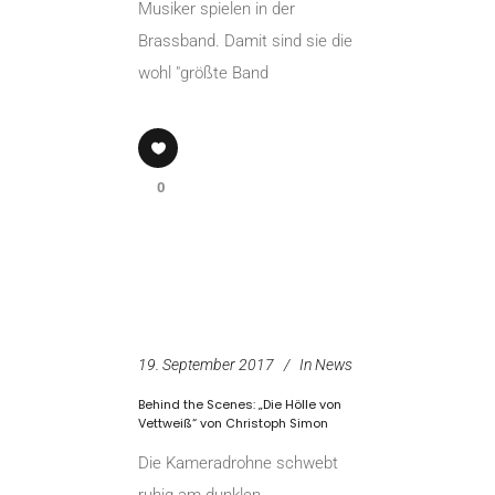
Musiker spielen in der
Brassband. Damit sind sie die
wohl "größte Band
0
19. September 2017
In
News
Behind the Scenes: „Die Hölle von
Vettweiß“ von Christoph Simon
Die Kameradrohne schwebt
ruhig am dunklen