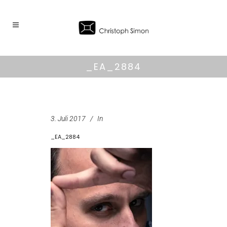
_EA_2884
3. Juli 2017
In
_EA_2884