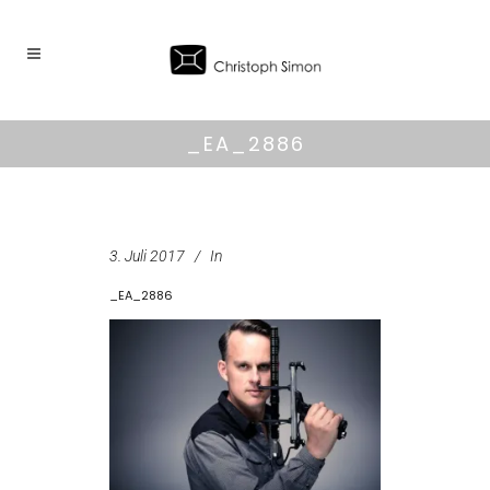
_EA_2886
3. Juli 2017
In
_EA_2886