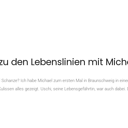
zu den Lebenslinien mit Mic
 Schanze? Ich habe Michael zum ersten Mal in Braunschweig in einem
Kulissen alles gezeigt. Uschi, seine Lebensgefährtin, war auch dabei