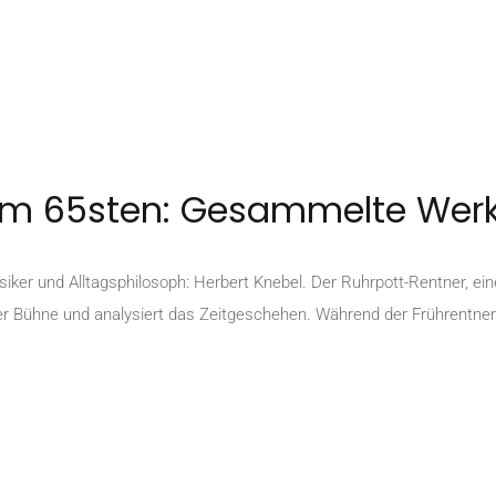
zum 65sten: Gesammelte Wer
siker und Alltagsphilosoph: Herbert Knebel. Der Ruhrpott-Rentner, ei
er Bühne und analysiert das Zeitgeschehen. Während der Frührentner K