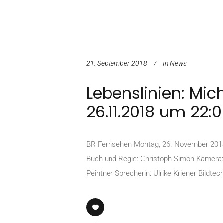
21. September 2018
In
News
Lebenslinien: Mi
26.11.2018 um 22:
BR Fernsehen Montag, 26. November 201
Buch und Regie: Christoph Simon Kamera: 
Peintner Sprecherin: Ulrike Kriener Bildt