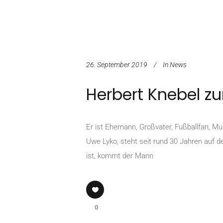
26. September 2019
In
News
Herbert Knebel 
Er ist Ehemann, Großvater, Fußballfan, Mu
Uwe Lyko, steht seit rund 30 Jahren auf d
ist, kommt der Mann
0