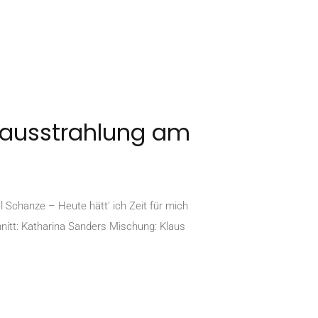
stausstrahlung am
hanze – Heute hätt' ich Zeit für mich
nitt: Katharina Sanders Mischung: Klaus