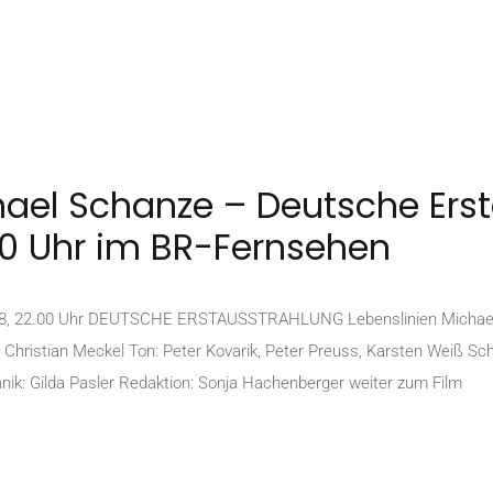
chael Schanze – Deutsche Er
00 Uhr im BR-Fernsehen
8, 22.00 Uhr DEUTSCHE ERSTAUSSTRAHLUNG Lebenslinien Michael Sc
Christian Meckel Ton: Peter Kovarik, Peter Preuss, Karsten Weiß Sch
echnik: Gilda Pasler Redaktion: Sonja Hachenberger weiter zum Film