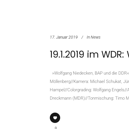
17. Januar 2019
In
News
19.1.2019 im WDR
»Wolfgang Niedecken, BAP und die DDR«
Möllenberg//Kamera: Michael Schukat, Jür
Hampel//Colorgrading: Wolfgang Engels//A
Dreckmann (MDR)//Tonmischung: Timo Mülle
0