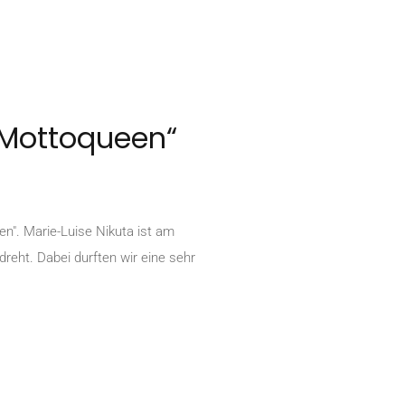
 Mottoqueen“
n". Marie-Luise Nikuta ist am
reht. Dabei durften wir eine sehr